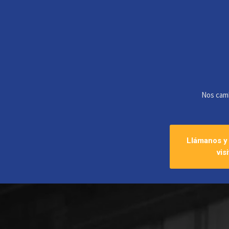
Nos camb
Llámanos y
visi