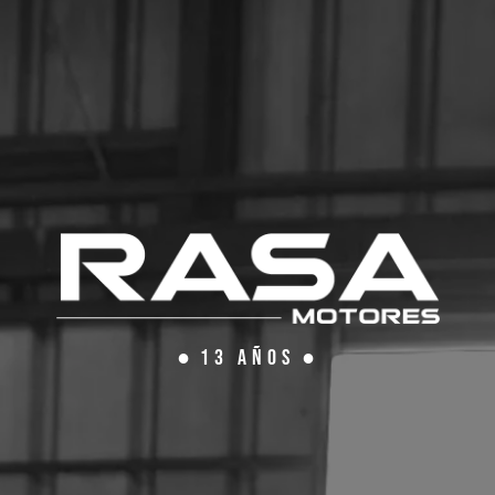
●
13 años
●