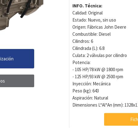
INFO. Técnica:
Calidad: Original
Estado: Nuevo, sin uso
Origen: Fábricas John Deere
‍Combustible: Diesel
Cilindros: 6
Cilindrada (L): 6.8
Culata: 2 válvulas por cilindro
tización
Potencia:
- 105 HP/78 kW @ 1800 rpm
- 125 HP/93 kW @ 2500 rpm
dos
Inyección: Mecánica
Peso (kg): 643
Aspiración: Natural
Dimensiones L*Al*An (mm): 1328x
Fic