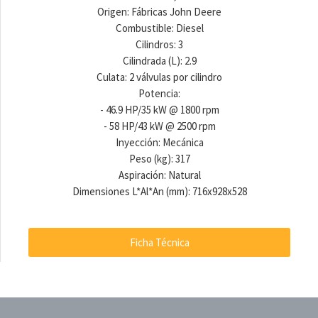
Origen: Fábricas John Deere
‍Combustible: Diesel
Cilindros: 3
Cilindrada (L): 2.9
Culata: 2 válvulas por cilindro
Potencia:
- 46.9 HP/35 kW @ 1800 rpm
- 58 HP/43 kW @ 2500 rpm
Inyección: Mecánica
Peso (kg): 317
Aspiración: Natural
Dimensiones L*Al*An (mm): 716x928x528
Ficha Técnica