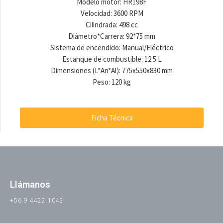
Modelo motor: HR198F
Velocidad: 3600 RPM
Cilindrada: 498 cc
Diámetro*Carrera: 92*75 mm
Sistema de encendido: Manual/Eléctrico
Estanque de combustible: 12.5 L
Dimensiones (L*An*Al): 775x550x830 mm
Peso: 120 kg
Ficha Técnica
Llámanos
+56 9 4422 1042